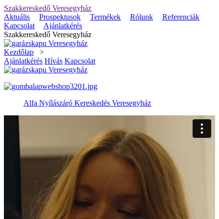
Szakkereskedő Veresegyház
Aktuális
Prospektusok
Termékek
Rólunk
Referenciák
Kapcsolat
Ajánlatkérés
Szakkereskedő Veresegyház
Kezdőlap
>
Ajánlatkérés
Hívás
Kapcsolat
Alfa Nyílászáró Kereskedés Veresegyház